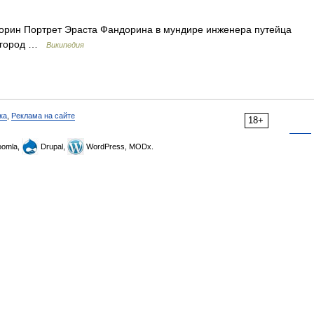
рин Портрет Эраста Фандорина в мундире инженера путейца
й город …
Википедия
ка
,
Реклама на сайте
18+
omla,
Drupal,
WordPress, MODx.