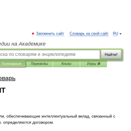
Запомнить сайт
Словарь на свой сайт
RU
едии на Академике
Найти!
Толкования
Переводы
Книги
Игры ⚽
оварь
НТ
ли
,
обеспечивающие
интеллектуальный
вклад
,
связанный
с
к
.
определяются
договором
.