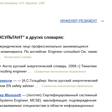
вой
экономики
.
А
.
Н
.
Азрилиян
.
1997
.
ИНЖЕНЕР-РЕЗИДЕНТ
СУЛЬТАНТ" в других словарях:
 юридическое лицо профессионально занимающееся
инжиниринга. По английски: Engineer consultant См. также:
м …
Финансовый словарь
 Англо русский энергетический словарь. 2006 г.] Тематики
onsulting engineer …
Справочник технического переводчика
асности
— — [А.С.Гольдберг. Англо русский энергетический
елом EN safety adviser …
Справочник технического переводчика
р Microsoft
— (логотип) Сертифицированный системный
ied Systems Engineer, MCSE) квалификация, подтверждённая
рисваиваемая специалистам в области информационных