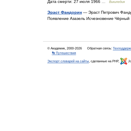
Дата смерти: 27 июля 1966 …
Википедия
Эраст Фандорин
— Эраст Петрович Фандо
Появление Азазель Исчезновение Чёрны
© Академик, 2000-2026
Обратная связь:
Техподдерж
👣 Путешествия
Экспорт словарей на сайты
, сделанные на PHP,
Jo