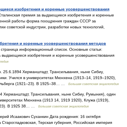
ющиеся изобретения и коренные усовершенствования
талинская премия за выдающиеся изобретения и коренные
венной работы форма поощрения граждан СССР за
тии советской индустрии, разработки новых технологий,
бретения и коренные усовершенствования методов
страница информационный список. Основные статьи:
а выдающиеся изобретения и коренные усовершенствования
педия
. 25.6.1894 Херманштадт, Трансильвания, ныне Сибиу,
ники. Учился в университетах Мюнхена (1913‒14, 1919‒1920),
дельберга (1921‒23). В 1925‒38… …
Большая советская энциклопедия
Херманштадт, Трансильвания, ныне Сибиу, Румыния), один
ниверситетах Мюнхена (1913 14, 1919 1920), Клужа (1919),
1 23). В 1925 38… …
Большая советская энциклопедия
рий Исаакович Суханкин Дата рождения: 16 октября
а Старогладковская, Терская губерния, Российская империя