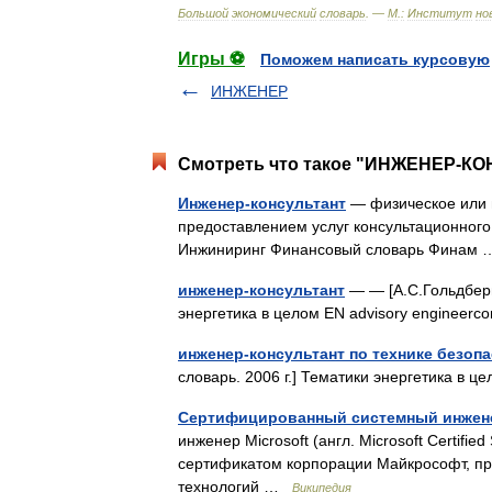
Большой
экономический
словарь
. —
М
.
:
Институт
но
Игры ⚽
Поможем написать курсовую
ИНЖЕНЕР
Смотреть что такое "ИНЖЕНЕР-КОН
Инженер-консультант
— физическое или
предоставлением услуг консультационного 
Инжиниринг Финансовый словарь Фина
инженер-консультант
— — [А.С.Гольдберг.
энергетика в целом EN advisory engineerc
инженер-консультант по технике безоп
словарь. 2006 г.] Тематики энергетика в ц
Сертифицированный системный инжене
инженер Microsoft (англ. Microsoft Certif
сертификатом корпорации Майкрософт, п
технологий …
Википедия