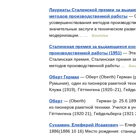
Лауреаты Сталинской премии за выда
методов производственной работы
— С
усовершенствования методов производст
значительные заслуги в техническом разви
модернизации… …
Википедия
Сталинская премия за выдающиеся изо
производственной работы (1951)
— Эта 
Сталинская премия, Сталинская премия з
методов производственной работы …
Вики
Оберт Герман
— Оберт (Oberth) Герман (р
Румыния), один из пионеров ракетной тех
Клужа (1919), Гёттингена (1920‒21), Гей
Оберт
— (Oberth) Герман (р. 25.6.1894 
из пионеров ракетной техники. Учился в у
Гёттингена (1920 21), Гейдельберга (192
Суханкин, Елеферий Исаакович
— Елефе
1886(1886 10 16) Место рождения: станиц