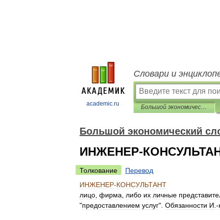
Словари и энциклоп
academic.ru
Большой экономический словарь
Большой экономический сл
ИНЖЕНЕР-КОНСУЛЬТА
Толкование
Перевод
ИНЖЕНЕР
-
КОНСУЛЬТАНТ
лицо
,
фирма
,
либо
их
личные
представите
"
предоставлением
услуг
".
Обязанности
И
.-